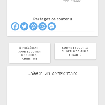
tout instant.
Partagez ce contenu
ARTICLE
ARTICLE
PRÉCÉDENT :
SUIVANT :
JOUR 13
PRÉCÉDENT
SUIVANT
DU DÉFI WOD GIRLS
JOUR 11 DU DÉFI
:
:
: FRAN
WOD GIRLS :
CHRISTINE
Laisser un commentaire