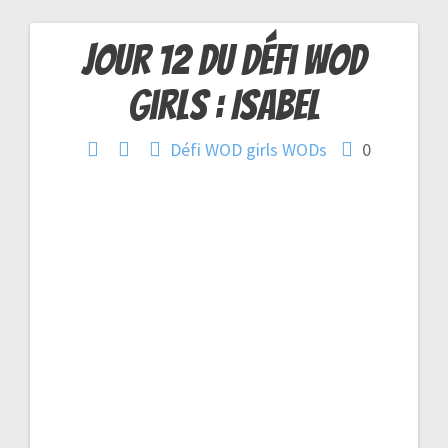
Jour 12 du Défi WOD
Navigation
Girls : ISABEL
de
Défi WOD girls
WODs
0
l’article