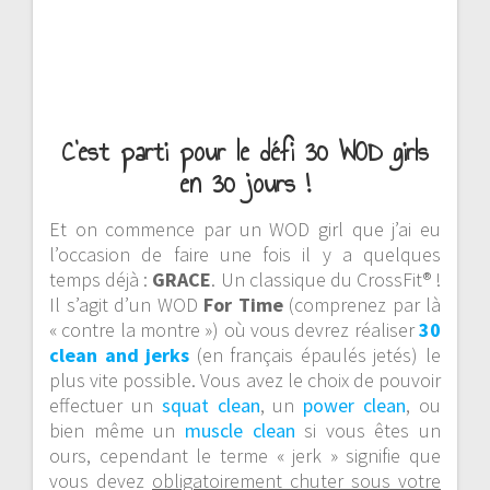
C’est parti pour le défi 30 WOD girls
en 30 jours !
Et on commence par un WOD girl que j’ai eu
l’occasion de faire une fois il y a quelques
temps déjà :
GRACE
. Un classique du CrossFit® !
Il s’agit d’un WOD
For Time
(comprenez par là
« contre la montre ») où vous devrez réaliser
30
clean and jerks
(en français épaulés jetés) le
plus vite possible. Vous avez le choix de pouvoir
effectuer un
squat clean
, un
power clean
, ou
bien même un
muscle clean
si vous êtes un
ours, cependant le terme « jerk » signifie que
vous devez
obligatoirement chuter sous votre