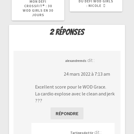
PRÉCÉDENT
SUIVANT
DU DÉFI WOD GIRLS
MON DÉFI
:
:
: NICOLE
CROSSFIT® : 30
WOD GIRLS EN 30
JOURS
2 réponses
dit :
alexandremds
24 mars 2022 à 7:13 am
Excellent score pour le WOD Grace.
La cardio explose avec le clean and jerk
???
RÉPONDRE
dit :
Tartinesdottir