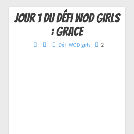
Jour 1 du défi WOD girls
Navigation
: GRACE
de
Défi WOD girls
2
l’article