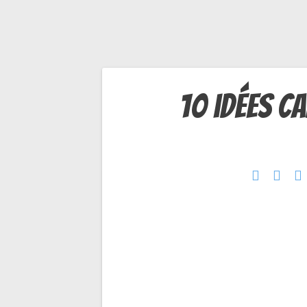
Navigation
10 idées c
de
l’article