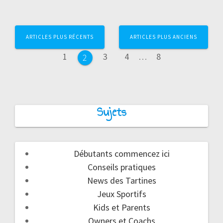
Navigation
ARTICLES PLUS RÉCENTS
ARTICLES PLUS ANCIENS
au
Page
Page
Page
Page
1
3
4
…
8
Page
2
sein
des
Sujets
articles
Débutants commencez ici
Conseils pratiques
News des Tartines
Jeux Sportifs
Kids et Parents
Owners et Coachs