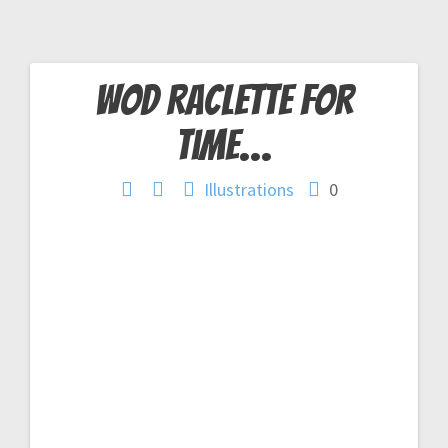
WOD Raclette For
Navigation
Time…
de
Illustrations
0
l’article