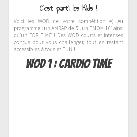
C’est parti les Kids !
Voici les WOD de votre compétition =) Au
programme : un AMRAP de 5′, un EMOM 10′ ainsi
qu’un FOR TIME ! Des WOD courts et intenses
conçus pour vous challenger, tout en restant
accessibles à tous et FUN !
WOD 1 : Cardio Time