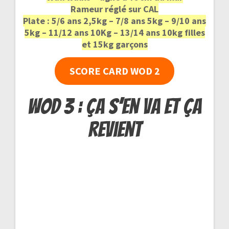
Rameur réglé sur CAL
Plate : 5/6 ans 2,5kg – 7/8 ans 5kg – 9/10 ans
5kg – 11/12 ans 10Kg – 13/14 ans 10kg filles
et 15kg garçons
SCORE CARD WOD 2
WOD 3 : ça s’en va et ça
revient