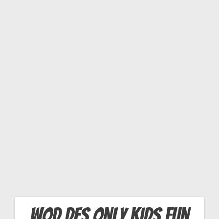
N
T
E
S
T
WOD des Only Kids Fun