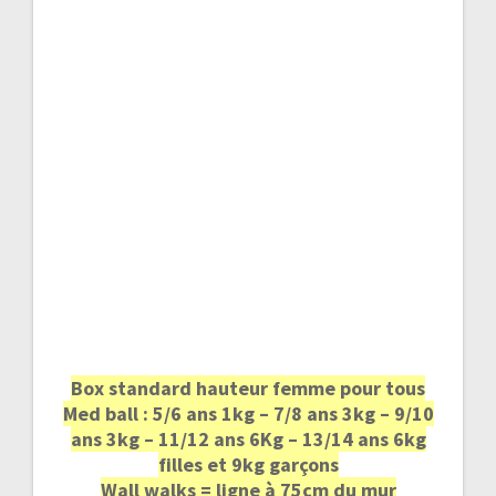
Box standard hauteur femme pour tous
Med ball : 5/6 ans 1kg – 7/8 ans 3kg – 9/10
ans 3kg – 11/12 ans 6Kg – 13/14 ans 6kg
filles et 9kg garçons
Wall walks = ligne à 75cm du mur