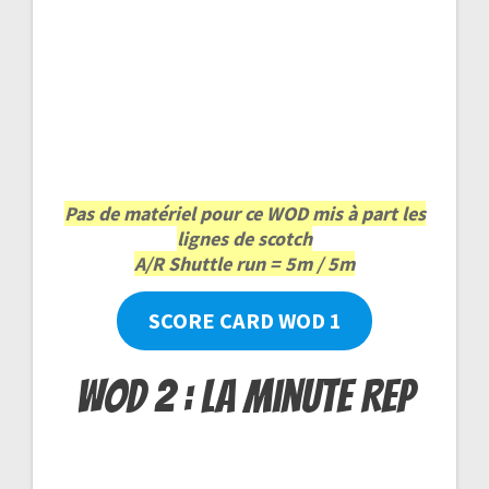
Pas de matériel pour ce WOD mis à part les
lignes de scotch
A/R Shuttle run = 5m / 5m
SCORE CARD WOD 1
WOD 2 : La Minute REP