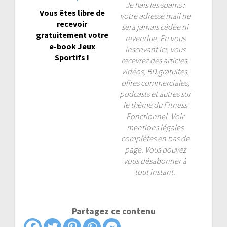
Je hais les spams :
Vous êtes libre de
votre adresse mail ne
recevoir
sera jamais cédée ni
gratuitement votre
revendue. En vous
e-book Jeux
inscrivant ici, vous
Sportifs !
recevrez des articles,
vidéos, BD gratuites,
offres commerciales,
podcasts et autres sur
le thème du Fitness
Fonctionnel. Voir
mentions légales
complètes en bas de
page. Vous pouvez
vous désabonner à
tout instant.
Partagez ce contenu