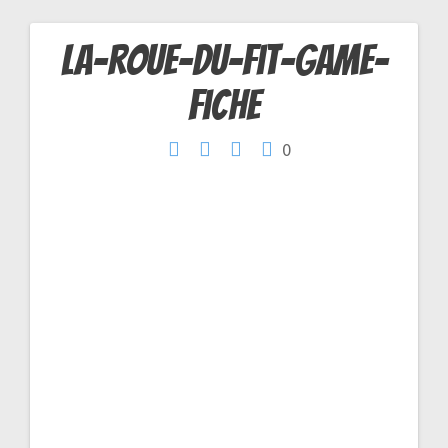
La-roue-du-Fit-Game-
Navigation
fiche
de
0
l’article