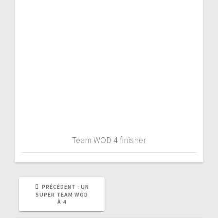
l’article
Team WOD 4 finisher
ARTICLE
PRÉCÉDENT :
UN
PRÉCÉDENT
SUPER TEAM WOD
:
À 4