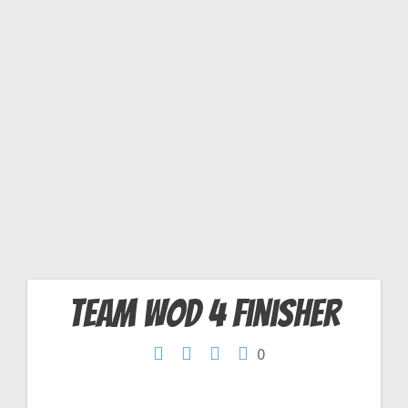
H
E
R
Team WOD 4 finisher
Navigation
0
de