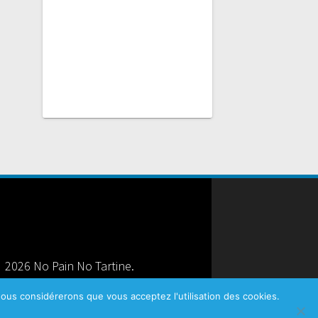
 2026 No Pain No Tartine.
u site
|
Mentions légales
|
CGV
 nous considérerons que vous acceptez l'utilisation des cookies.