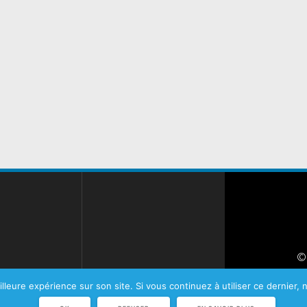
©
Plan d
illeure expérience sur son site. Si vous continuez à utiliser ce dernier,