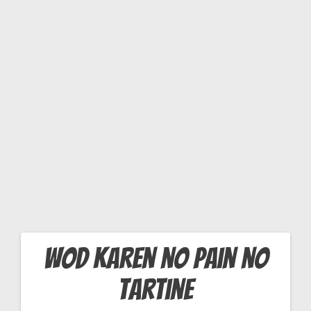
R
TI
N
E
wod karen no pain no
Navigation
tartine
de