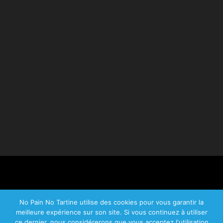
No Pain No Tartine utilise des cookies pour vous garantir la
meilleure expérience sur son site. Si vous continuez à utiliser
© 2026 No Pain No Tartine.
ce dernier, nous considérerons que vous acceptez l'utilisation