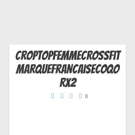
2
croptopfemmecrossfit
Navigation
marquefrancaisecoqo
de
rx2
l’article
0