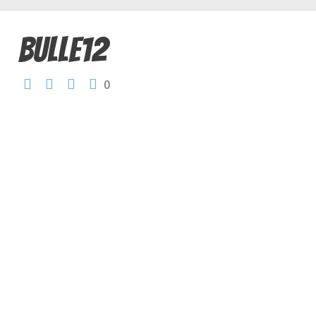
bulle12
0