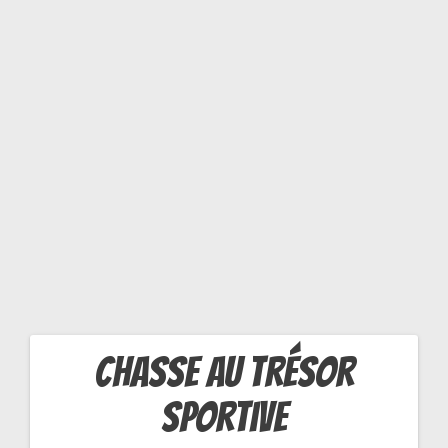
R
TI
V
E
chasse au trésor
Navigation
sportive
de