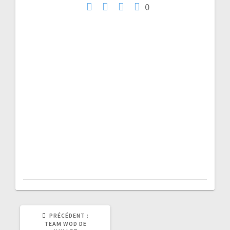
0
l’article
ARTICLE
PRÉCÉDENT :
PRÉCÉDENT
TEAM WOD DE