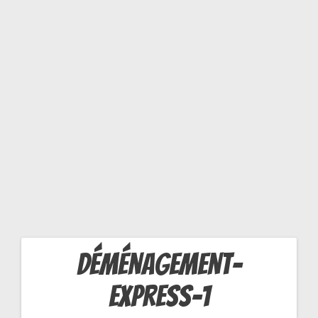
E
S
S
-1
déménagement-
Navigation
express-1
de