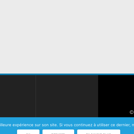
©
Plan d
illeure expérience sur son site. Si vous continuez à utiliser ce dernier,