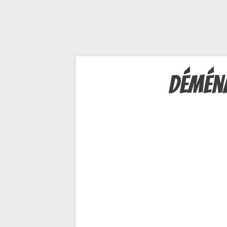
Navigation
démén
de
l’article