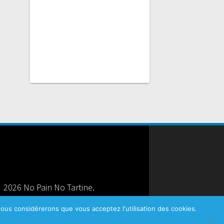
 2026 No Pain No Tartine.
u site
|
Mentions légales
|
CGV
 nous considérerons que vous acceptez l'utilisation des cookies.