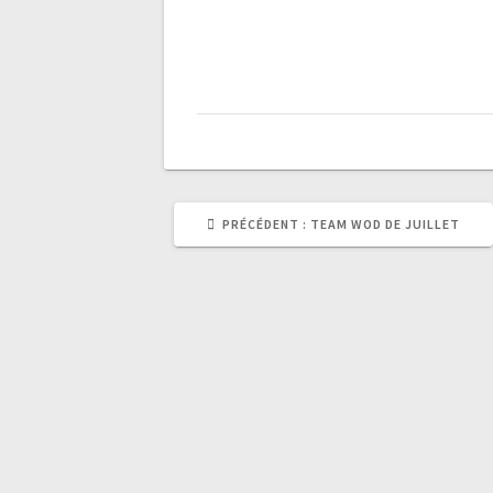
ARTICLE
PRÉCÉDENT :
TEAM WOD DE JUILLET
PRÉCÉDENT
: