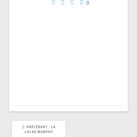
0
de
l’article
ARTICLE
PRÉCÉDENT :
LA
PRÉCÉDENT
LOI DE MURPHY
: