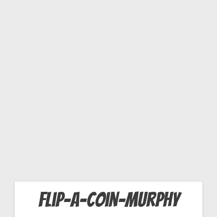
R
P
H
Y
flip-a-coin-murphy
Navigation