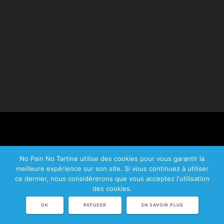
No Pain No Tartine utilise des cookies pour vous garantir la
meilleure expérience sur son site. Si vous continuez à utiliser
© 2026 No Pain No Tartine.
ce dernier, nous considérerons que vous acceptez l'utilisation
Plan du site
|
Mentions légales
|
CGV
des cookies.
OK
REFUSER
EN SAVOIR PLUS