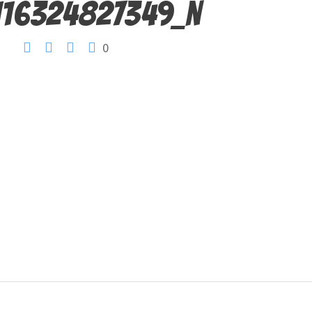
116324827349_n
0