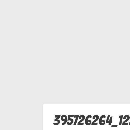
4
9
_
N
Navigation
395726264_1