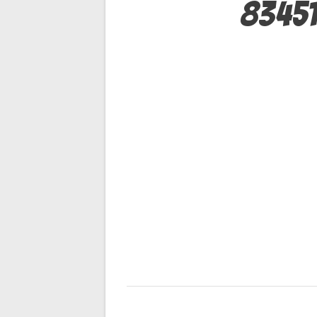
de
8345
l’article