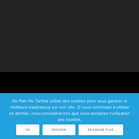
No Pain No Tartine utilise des cookies pour vous garantir la
meilleure expérience sur son site. Si vous continuez à utiliser
© 2026 No Pain No Tartine.
ce dernier, nous considérerons que vous acceptez l'utilisation
Plan du site
|
Mentions légales
|
CGV
des cookies.
OK
REFUSER
EN SAVOIR PLUS