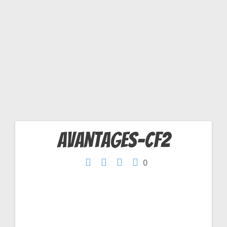
F
2
avantages-cf2
Navigation
0
de
l’article