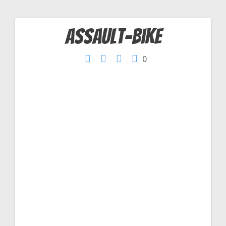
assault-bike
Navigation
0
de
l’article