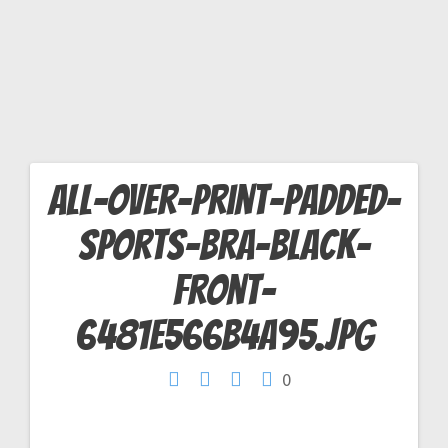
G
all-over-print-padded-
Navigation
sports-bra-black-
de
front-
l’article
6481e566b4a95.jpg
0