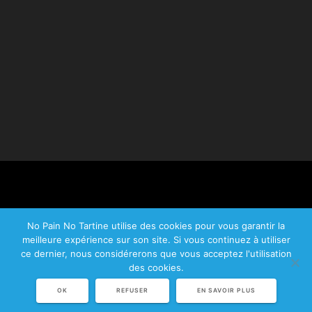
No Pain No Tartine utilise des cookies pour vous garantir la
meilleure expérience sur son site. Si vous continuez à utiliser
© 2026 No Pain No Tartine.
ce dernier, nous considérerons que vous acceptez l'utilisation
Plan du site
|
Mentions légales
|
CGV
des cookies.
OK
REFUSER
EN SAVOIR PLUS