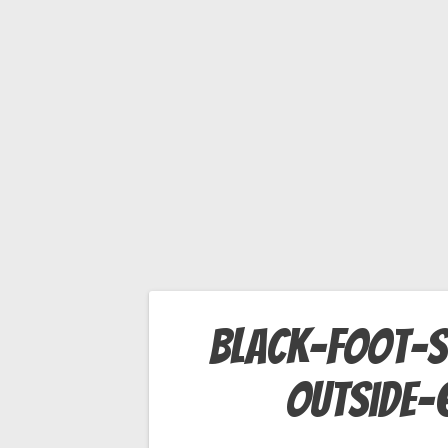
.J
P
G
Navigation
black-foot-
de
outside-