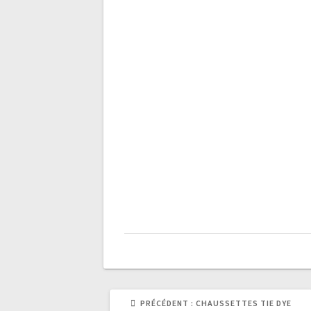
l’article
ARTICLE
PRÉCÉDENT :
CHAUSSETTES TIE DYE