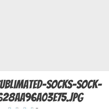
sublimated-socks-sock-
628aa96a03e75.jpg