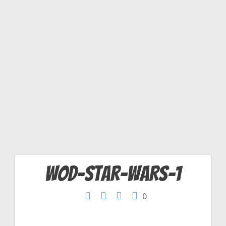
R
S
-1
Wod-Star-Wars-1
Navigation
0
de