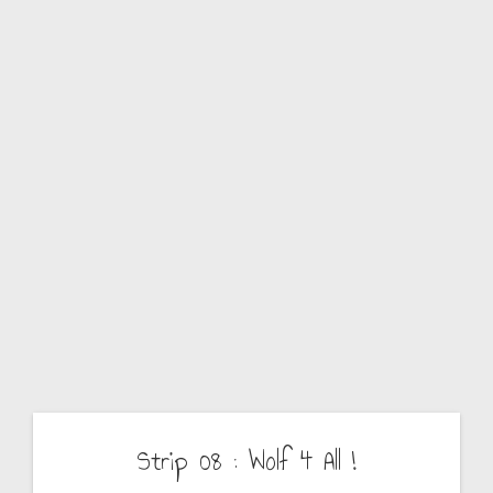
LF
4
A
LL
Strip 08 : Wolf 4 All !