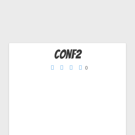
2
conf2
Navigation
0
de
l’article