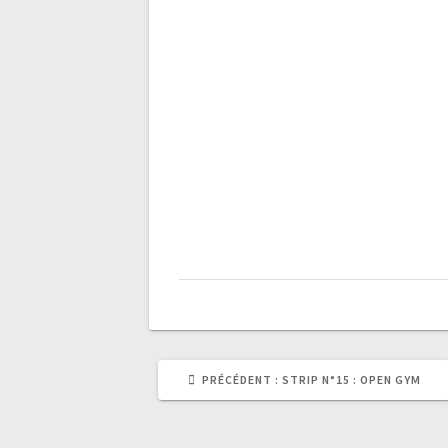
l’article
ARTICLE
PRÉCÉDENT :
STRIP N°15 : OPEN GYM
PRÉCÉDENT
: