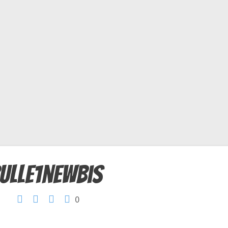
ulle1newbis
0