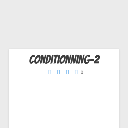
2
conditionning-2
Navigation
0
de
l’article