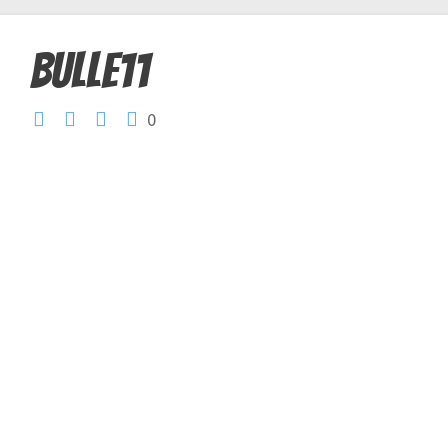
bulle11
0