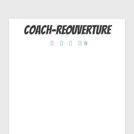
coach-reouverture
Navigation
0
de
l’article