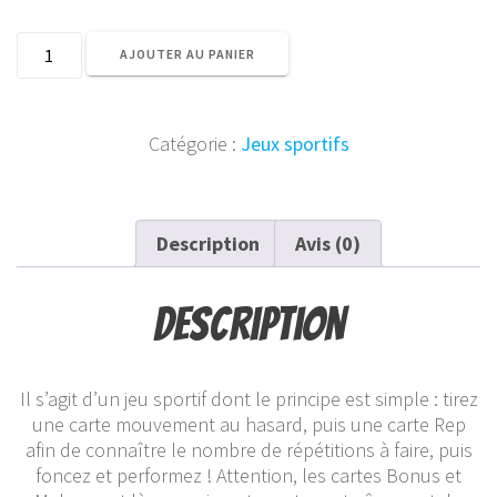
quantité
AJOUTER AU PANIER
de
Jeu
de
Catégorie :
Jeux sportifs
Cartes
No
Pain
No
Description
Avis (0)
Tartine
(version
téléchargeable)
Description
Il s’agit d’un jeu sportif dont le principe est simple : tirez
une carte mouvement au hasard, puis une carte Rep
afin de connaître le nombre de répétitions à faire, puis
foncez et performez ! Attention, les cartes Bonus et