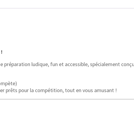
Contest
!
 préparation ludique, fun et accessible, spécialement conç
ompète)
iver prêts pour la compétition, tout en vous amusant !