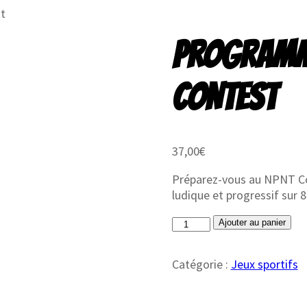
t
PROGRAMM
CONTEST
37,00
€
Préparez-vous au NPNT C
ludique et progressif sur 
quantité
Ajouter au panier
de
Programme
Catégorie :
Jeux sportifs
Road
to
NPNT