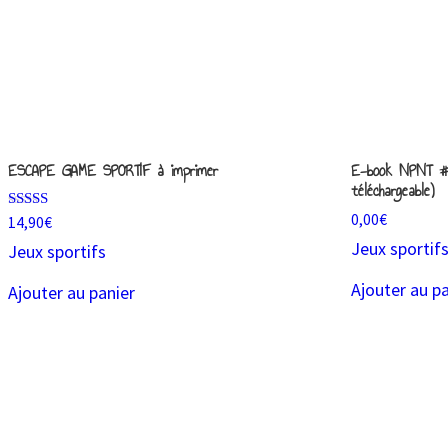
ESCAPE GAME SPORTIF à imprimer
E-book NPNT #1
téléchargeable)
0,00
€
Note
14,90
€
5.00
Jeux sportif
Jeux sportifs
sur 5
Ajouter au p
Ajouter au panier