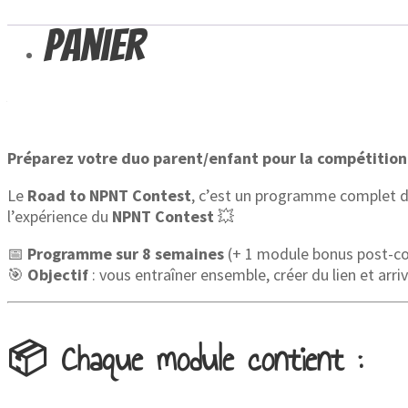
Description
Avis (0)
Panier
Description
Préparez votre duo parent/enfant pour la compétition 
Le
Road to NPNT Contest
, c’est un programme complet de
l’expérience du
NPNT Contest
💥
📅
Programme sur 8 semaines
(+ 1 module bonus post-c
🎯
Objectif
: vous entraîner ensemble, créer du lien et arr
📦
Chaque module contient :