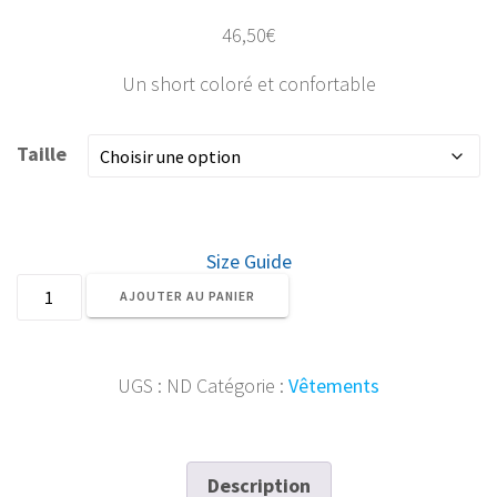
46,50
€
Un short coloré et confortable
Taille
Size Guide
quantité
AJOUTER AU PANIER
de
Short
de
UGS :
ND
Catégorie :
Vêtements
sport
recyclé
homme
motifs
Description
comics