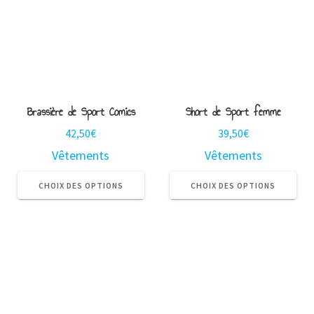
Brassière de Sport Comics
Short de Sport femme
42,50
€
39,50
€
Vêtements
Vêtements
Ce
Ce
produit
pro
CHOIX DES OPTIONS
CHOIX DES OPTIONS
a
a
plusieurs
plu
variations.
var
Les
Le
options
opt
peuvent
pe
être
êtr