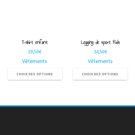
choisies
cho
sur
sur
la
la
page
pa
du
du
produit
pro
T-shirt enfant
Legging de sport Kids
29,50
€
34,50
€
Vêtements
Vêtements
Ce
Ce
produit
pro
CHOIX DES OPTIONS
CHOIX DES OPTIONS
a
a
plusieurs
plu
variations.
var
Les
Le
options
opt
peuvent
pe
être
êtr
choisies
cho