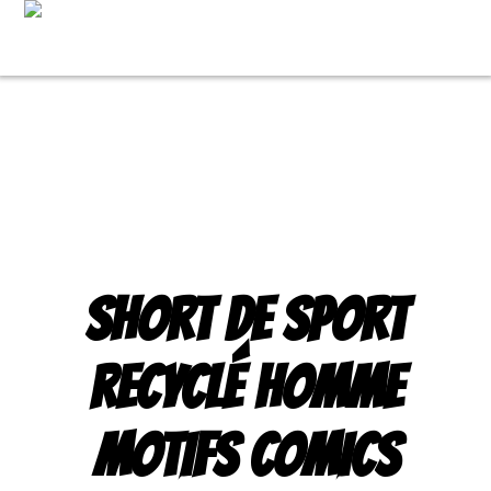
Skip
Accueil
/
Vêtements
/ Short de sport recyclé homme
to
motifs comics
content
SHORT DE SPORT
RECYCLÉ HOMME
MOTIFS COMICS