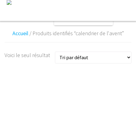
Skip
to
Cart Content:
content
0 ITEMS -
0,00
€
Accueil
/ Produits identifiés “calendrier de l'avent”
Voici le seul résultat