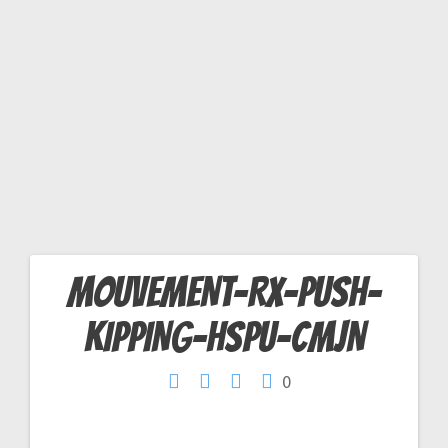
M
J
N
MOUVEMENT-RX-PUSH-
Navigation
KIPPING-HSPU-CMJN
de
0
l’article